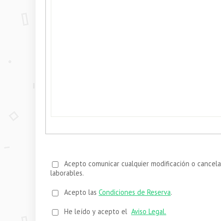
Acepto comunicar cualquier modificación o cancelación de la reserva mediante email enviado a colectivos@clubdeportivosquash.es con una antelación de al menos tres días
laborables.
Acepto las
Condiciones de Reserva
.
He leído y acepto el
Aviso Legal.